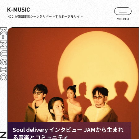
KDDIが韓国音楽シーンをサポートするポータルサイト
Soul delivery × HALLEY – Korea × Tokyo
Meaningful Stone チケット即完の初来日公
Soul Connectionライブレポート
Jay Park 6年ぶりの来日公演ライブレポート
演で魅せた熱狂 ライブレポート
Feature
Feature
Feature
Soul delivery インタビュー JAMから生まれ
Meaningful Stone インタビュー 初来日を控
る音楽とコミュニティ
えルーツや作品への思いを聞く
Dopeinインタビュー 感情の輝きを歌に