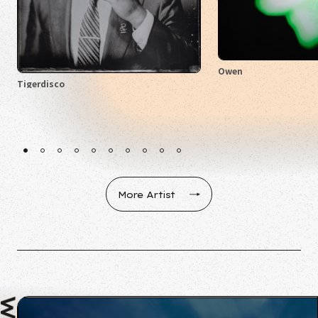
Owen
Tigerdisco
1
2
3
4
5
6
7
8
9
10
More Artist