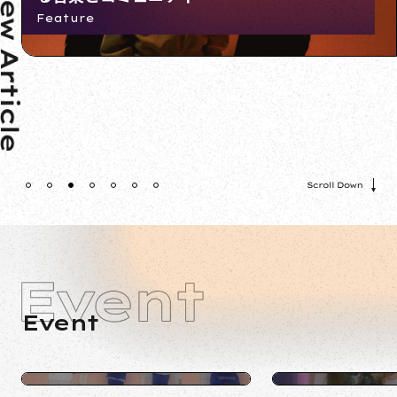
Feature
Feature
Feature
J.E.T. TOUR SERIES [YOUNG POSSE]
presented by. WON SOJU
Event
1
2
3
4
5
6
7
Event
Event
2025.09.05
Event
KPOP DJイベント『DNGN』0905
J.E.T. TOUR SERIES 
presented by. WON 