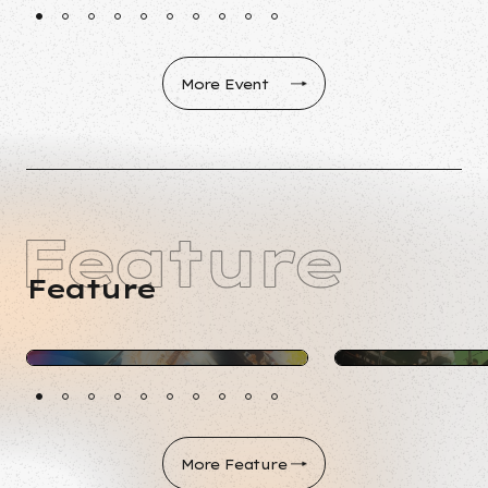
1
2
3
4
5
6
7
8
9
10
More Event
Feature
Feature
2025.10.30
Report
Meaningful Stone チケット即完の初来日
Soul delivery × HALL
公演で魅せた熱狂 ライブレポート
Tokyo Soul Conne
1
2
3
4
5
6
7
8
9
10
More Feature